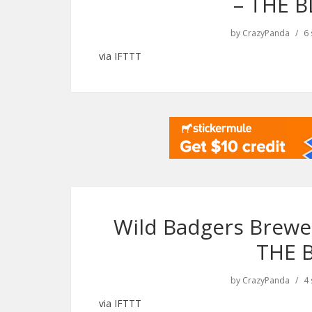
– THE 
by
CrazyPanda
6
via IFTTT
Wild Badgers Brewer
THE 
by
CrazyPanda
4
via IFTTT