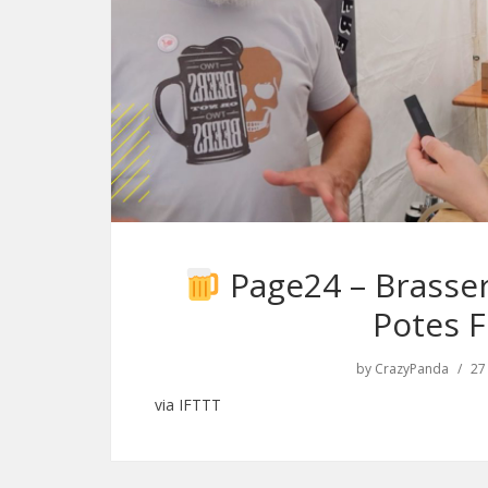
Page24 – Brasser
Potes F
by
CrazyPanda
27
via IFTTT