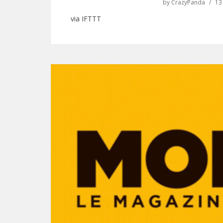
by
CrazyPanda
13
via IFTTT