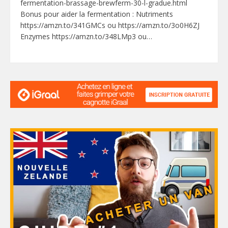
fermentation-brassage-brewferm-30-l-gradue.html
Bonus pour aider la fermentation : Nutriments
https://amzn.to/341GMCs ou https://amzn.to/3o0H6ZJ
Enzymes https://amzn.to/348LMp3 ou…