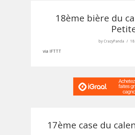
18ème bière du cal
Petit
by
CrazyPanda
18
via IFTTT
17ème case du calen