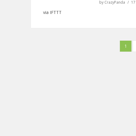
by
CrazyPanda
17
via IFTTT
Navigation des articles
1