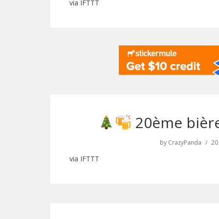
via IFTTT
20ème bière
by
CrazyPanda
20
via IFTTT