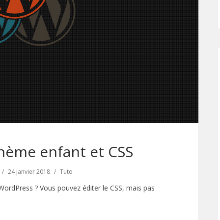
hème enfant et CSS
24 janvier 2018
Tuto
 WordPress ? Vous pouvez éditer le CSS, mais pas