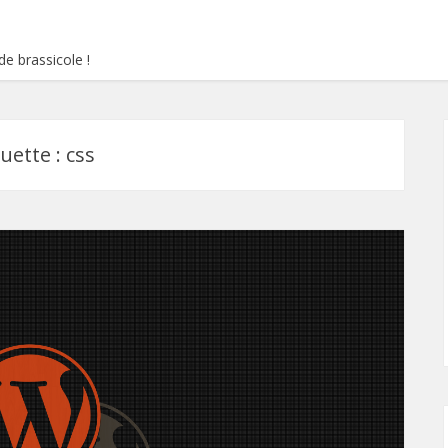
e brassicole !
quette :
css