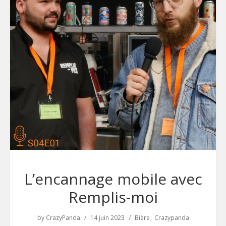
L’encannage mobile avec
Remplis-moi
by
CrazyPanda
14 juin 2023
Bière
Crazypanda