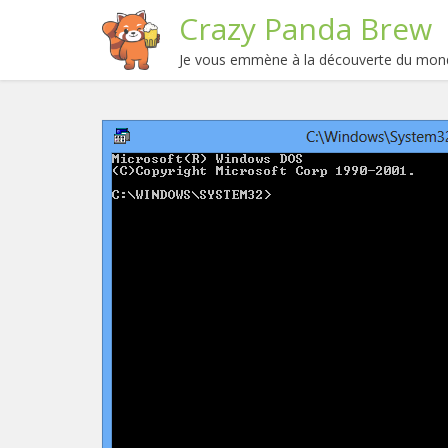
Crazy Panda Brew
Je vous emmène à la découverte du mond