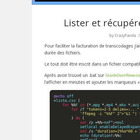
Lister et récupé
by
CrazyPanda
Pour faciliter la facturation de transcodages j’ai 
durée des fichiers.
Le tout doit être inscrit dans un fichier compati
Après avoir trouvé un .bat sur
StackOverflow.
l’afficher en minutes et ajouter les marqueurs «
@echo
>
liste
.
csv 
(
for
%%
F 
in
(*.
mpg 
*.
mp4 
*.
mkv 
*.
avi
for
/
f 
"tokens=2-5 delims=:., "
'ffmpeg -i "%%F" 2^>^&1 ^| 
)
do
(
set
/
p 
=%%~
nxF
^;<
nul

            setlocal enableDelayedExpansion

set
/
a 
"duration=1%%a*60 + 
            echo 
!
duration
!:%%
c
