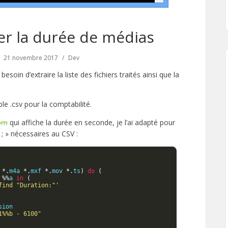
rer la durée de médias
21 novembre 2017
Dev
besoin d’extraire la liste des fichiers traités ainsi que la
ble .csv pour la comptabilité.
com
qui affiche la durée en seconde, je l’ai adapté pour
 ; » nécessaires au CSV :
 
*.
m4a 
*.
mxf 
*.
mov 
*.
ts
)
do
(
%%
a 
in
(
find "Duration:"'
1%%b - 6100"