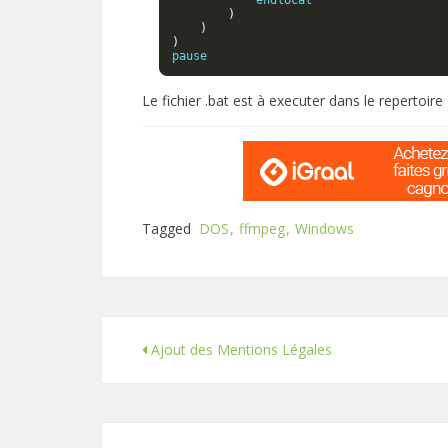
            endlocal

)
)
)
pause
Le fichier .bat est à executer dans le repertoire 
Tagged
DOS
ffmpeg
Windows
Ajout des Mentions Légales