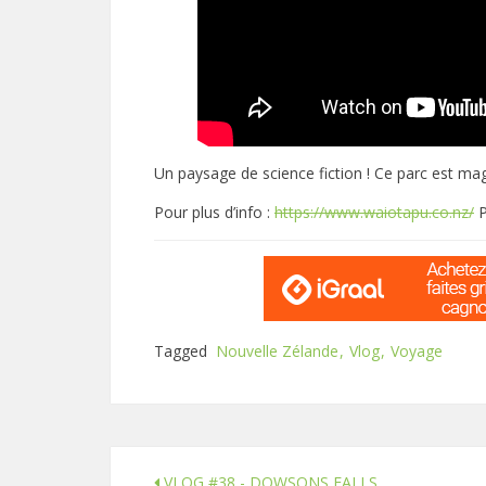
Un paysage de science fiction ! Ce parc est mag
Pour plus d’info :
https://www.waiotapu.co.nz/
P
Tagged
Nouvelle Zélande
Vlog
Voyage
VLOG #38 - DOWSONS FALLS