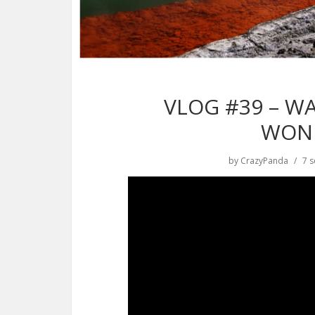
VLOG #39 – W
WON
by
CrazyPanda
7 