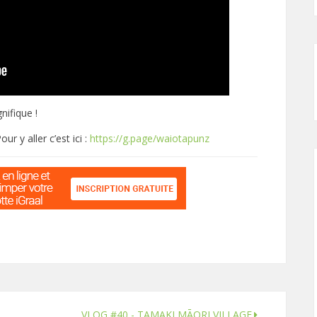
nifique !
our y aller c’est ici :
https://g.page/waiotapunz
VLOG #40 - TAMAKI MĀORI VILLAGE