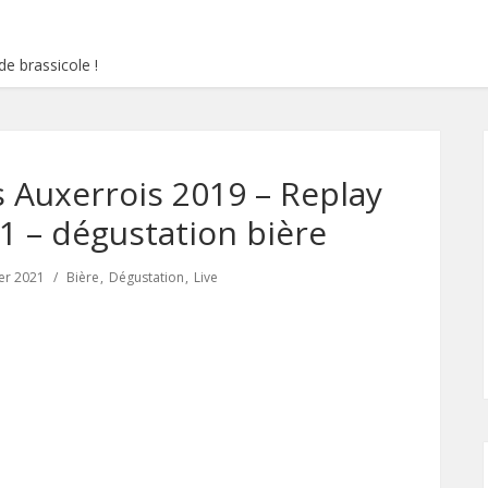
e brassicole !
s Auxerrois 2019 – Replay
21 – dégustation bière
ier 2021
Bière
Dégustation
Live