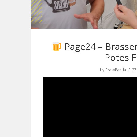
Page24 – Brasser
Potes F
by
CrazyPanda
27