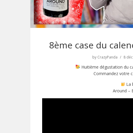
8ème case du calen
by
CrazyPanda
8 dé
Huitième dégustation du ca
Commandez votre ca
La 
Around –