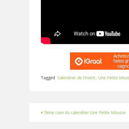
Tagged
Calendrier de l'Avent
Une Petite Mou
7ème case du calendrier Une Petite Mousse